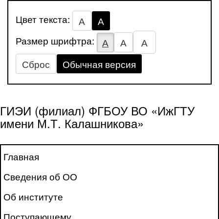
Цвет текста:
А
А
Размер шрифтра:
А
А
А
Сброс
Обычная версия
ГИЭИ (филиал) ФГБОУ ВО «ИжГТУ
имени М.Т. Калашникова»
Главная
Сведения об ОО
Об институте
Поступающему