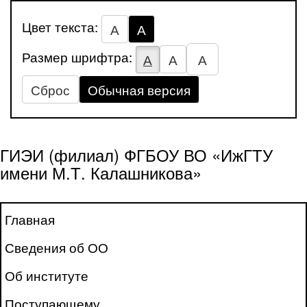
Цвет текста:
А
А
Размер шрифтра:
А
А
А
Сброс
Обычная версия
ГИЭИ (филиал) ФГБОУ ВО «ИжГТУ
имени М.Т. Калашникова»
Главная
Сведения об ОО
Об институте
Поступающему