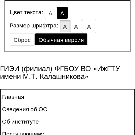
Цвет текста:
А
А
Размер шрифтра:
А
А
А
Сброс
Обычная версия
ГИЭИ (филиал) ФГБОУ ВО «ИжГТУ
имени М.Т. Калашникова»
Главная
Сведения об ОО
Об институте
Поступающему