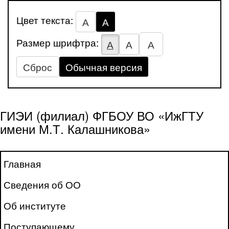
Цвет текста:
А
А
Размер шрифтра:
А
А
А
Сброс
Обычная версия
ГИЭИ (филиал) ФГБОУ ВО «ИжГТУ
имени М.Т. Калашникова»
Главная
Сведения об ОО
Об институте
Поступающему