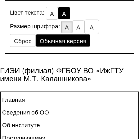
Цвет текста:
А
А
Размер шрифтра:
А
А
А
Сброс
Обычная версия
ГИЭИ (филиал) ФГБОУ ВО «ИжГТУ
имени М.Т. Калашникова»
Главная
Сведения об ОО
Об институте
Поступающему