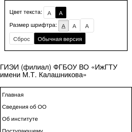
Цвет текста:
А
А
Размер шрифтра:
А
А
А
Сброс
Обычная версия
ГИЭИ (филиал) ФГБОУ ВО «ИжГТУ
имени М.Т. Калашникова»
Главная
Сведения об ОО
Об институте
Поступающему