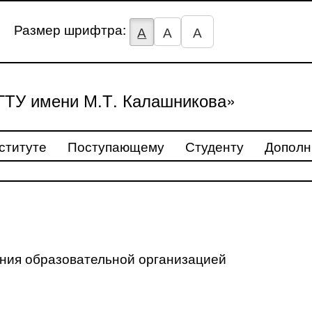
Размер шрифтра:
А
А
А
ТУ имени М.Т. Калашникова»
ституте
Поступающему
Студенту
Дополн
ения образовательной организацией