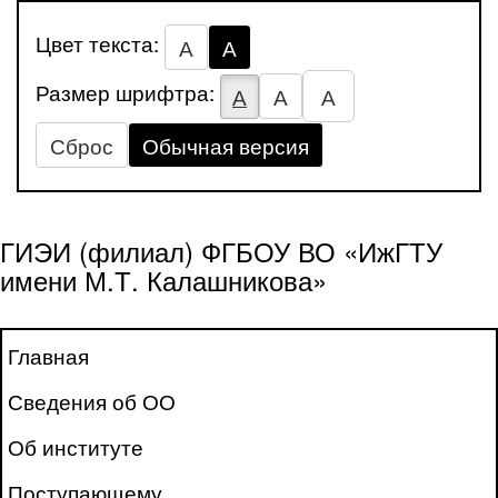
Цвет текста:
А
А
Размер шрифтра:
А
А
А
Сброс
Обычная версия
ГИЭИ (филиал) ФГБОУ ВО «ИжГТУ
имени М.Т. Калашникова»
Главная
Сведения об ОО
Об институте
Поступающему