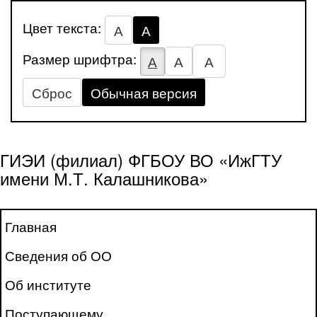
Цвет текста:
А
А
Размер шрифтра:
А
А
А
Сброс
Обычная версия
ГИЭИ (филиал) ФГБОУ ВО «ИжГТУ
имени М.Т. Калашникова»
Главная
Сведения об ОО
Об институте
Поступающему