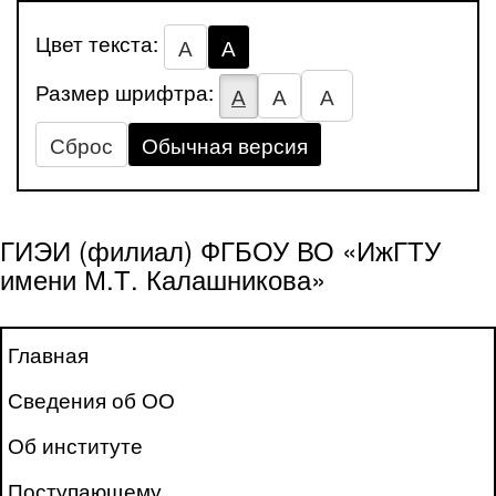
Цвет текста:
А
А
Размер шрифтра:
А
А
А
Сброс
Обычная версия
ГИЭИ (филиал) ФГБОУ ВО «ИжГТУ
имени М.Т. Калашникова»
Главная
Сведения об ОО
Об институте
Поступающему