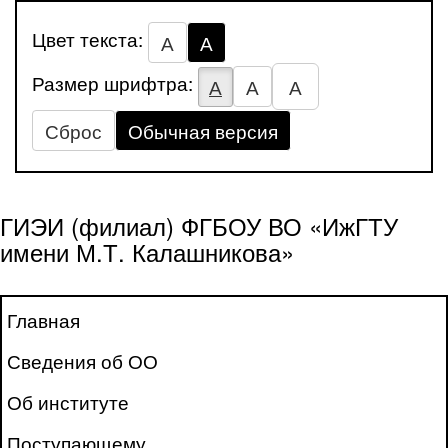
Цвет текста:
А
А
Размер шрифтра:
А
А
А
Сброс
Обычная версия
ГИЭИ (филиал) ФГБОУ ВО «ИжГТУ
имени М.Т. Калашникова»
Главная
Сведения об ОО
Об институте
Поступающему