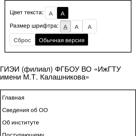
Цвет текста:
А
А
Размер шрифтра:
А
А
А
Сброс
Обычная версия
ГИЭИ (филиал) ФГБОУ ВО «ИжГТУ
имени М.Т. Калашникова»
Главная
Сведения об ОО
Об институте
Поступающему