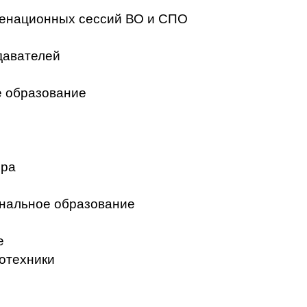
менационных сессий ВО и СПО
давателей
 образование
ера
нальное образование
е
отехники