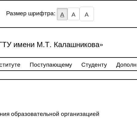
Размер шрифтра:
А
А
А
ТУ имени М.Т. Калашникова»
ституте
Поступающему
Студенту
Дополн
ения образовательной организацией