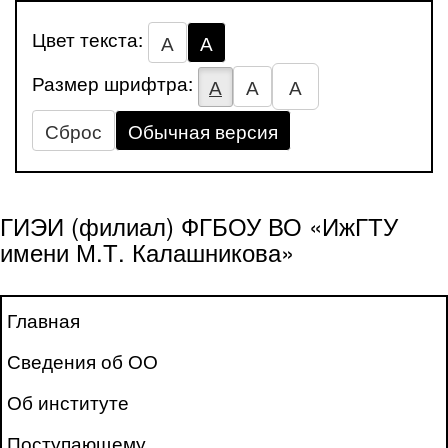
Цвет текста:
А
А
Размер шрифтра:
А
А
А
Сброс
Обычная версия
ГИЭИ (филиал) ФГБОУ ВО «ИжГТУ
имени М.Т. Калашникова»
Главная
Сведения об ОО
Об институте
Поступающему