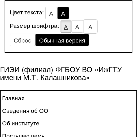
Цвет текста:
А
А
Размер шрифтра:
А
А
А
Сброс
Обычная версия
ГИЭИ (филиал) ФГБОУ ВО «ИжГТУ
имени М.Т. Калашникова»
Главная
Сведения об ОО
Об институте
Поступающему