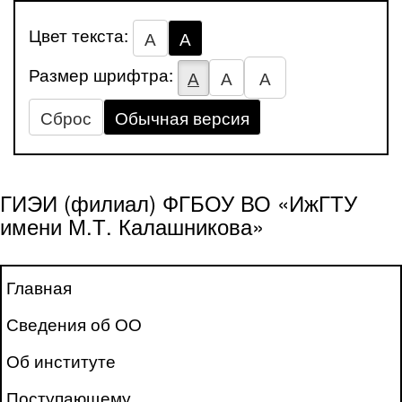
Цвет текста:
А
А
Размер шрифтра:
А
А
А
Сброс
Обычная версия
ГИЭИ (филиал) ФГБОУ ВО «ИжГТУ
имени М.Т. Калашникова»
Главная
Сведения об ОО
Об институте
Поступающему