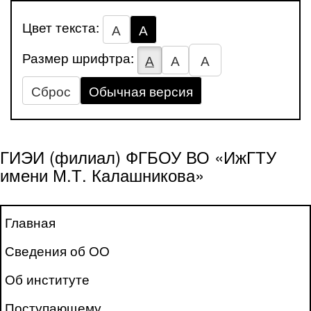
Цвет текста:
А
А
Размер шрифтра:
А
А
А
Сброс
Обычная версия
ГИЭИ (филиал) ФГБОУ ВО «ИжГТУ
имени М.Т. Калашникова»
Главная
Сведения об ОО
Об институте
Поступающему