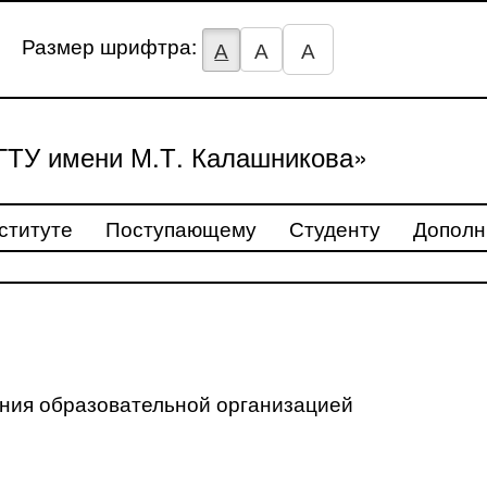
Размер шрифтра:
А
А
А
ТУ имени М.Т. Калашникова»
ституте
Поступающему
Студенту
Дополн
ения образовательной организацией