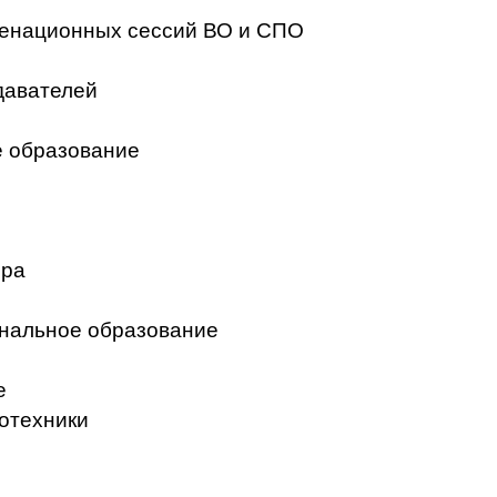
менационных сессий ВО и СПО
давателей
 образование
ера
нальное образование
е
отехники