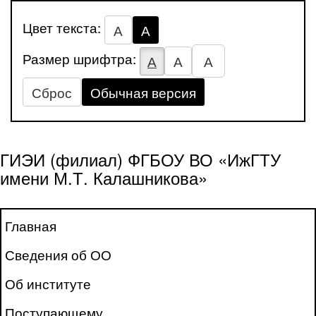
Цвет текста:
А
А
Размер шрифтра:
А
А
А
Сброс
Обычная версия
ГИЭИ (филиал) ФГБОУ ВО «ИжГТУ
имени М.Т. Калашникова»
Главная
Сведения об ОО
Об институте
Поступающему