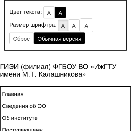
Цвет текста:
А
А
Размер шрифтра:
А
А
А
Сброс
Обычная версия
ГИЭИ (филиал) ФГБОУ ВО «ИжГТУ
имени М.Т. Калашникова»
Главная
Сведения об ОО
Об институте
Поступающему