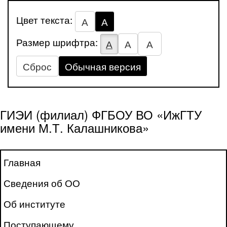
Цвет текста:
А
А
Размер шрифтра:
А
А
А
Сброс
Обычная версия
ГИЭИ (филиал) ФГБОУ ВО «ИжГТУ
имени М.Т. Калашникова»
Главная
Сведения об ОО
Об институте
Поступающему