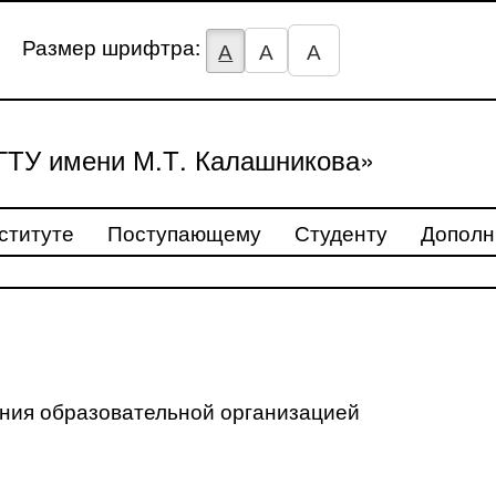
Размер шрифтра:
А
А
А
ТУ имени М.Т. Калашникова»
ституте
Поступающему
Студенту
Дополн
ения образовательной организацией