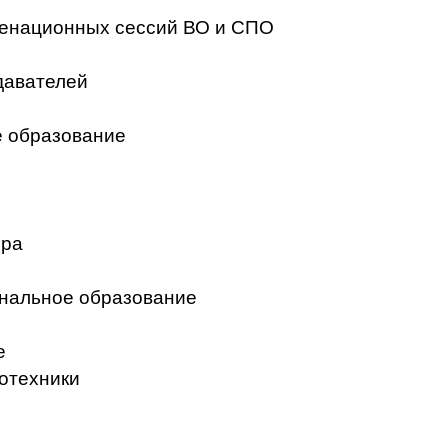
менационных сессий ВО и СПО
давателей
 образование
ера
нальное образование
е
отехники