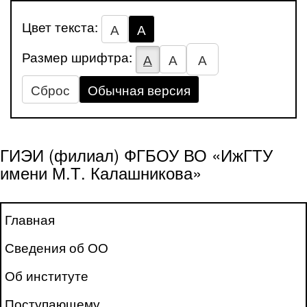
Цвет текста:
А
А
Размер шрифтра:
А
А
А
Сброс
Обычная версия
ГИЭИ (филиал) ФГБОУ ВО «ИжГТУ
имени М.Т. Калашникова»
Главная
Сведения об ОО
Об институте
Поступающему