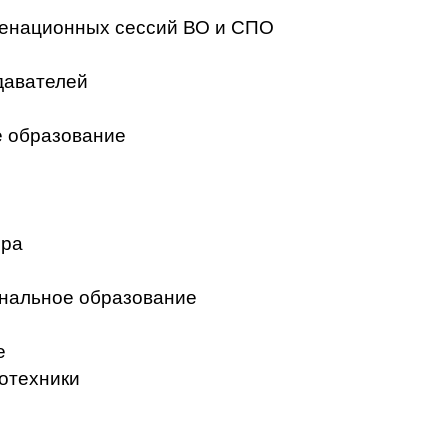
менационных сессий ВО и СПО
давателей
 образование
ера
нальное образование
е
отехники