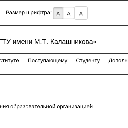
Размер шрифтра:
А
А
А
ТУ имени М.Т. Калашникова»
ституте
Поступающему
Студенту
Дополн
ения образовательной организацией