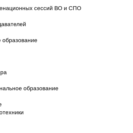
менационных сессий ВО и СПО
давателей
 образование
ера
нальное образование
е
отехники