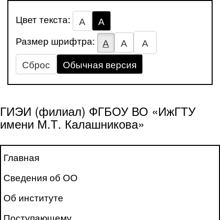
Цвет текста:
А
А
Размер шрифтра:
А
А
А
Сброс
Обычная версия
ГИЭИ (филиал) ФГБОУ ВО «ИжГТУ
имени М.Т. Калашникова»
Главная
Сведения об ОО
Об институте
Поступающему