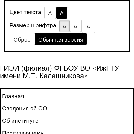
Цвет текста:
А
А
Размер шрифтра:
А
А
А
Сброс
Обычная версия
ГИЭИ (филиал) ФГБОУ ВО «ИжГТУ
имени М.Т. Калашникова»
Главная
Сведения об ОО
Об институте
Поступающему