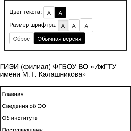
Цвет текста:
А
А
Размер шрифтра:
А
А
А
Сброс
Обычная версия
ГИЭИ (филиал) ФГБОУ ВО «ИжГТУ
имени М.Т. Калашникова»
Главная
Сведения об ОО
Об институте
Поступающему