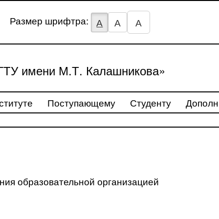
Размер шрифтра:
А
А
А
ТУ имени М.Т. Калашникова»
ституте
Поступающему
Студенту
Дополн
ения образовательной организацией