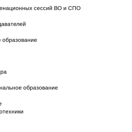
менационных сессий ВО и СПО
давателей
 образование
ера
нальное образование
е
отехники