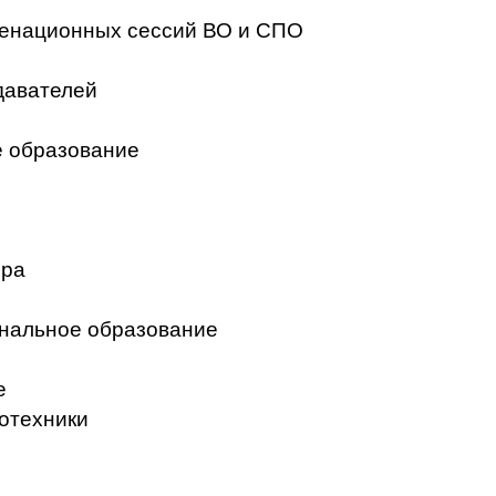
менационных сессий ВО и СПО
давателей
 образование
ера
нальное образование
е
отехники