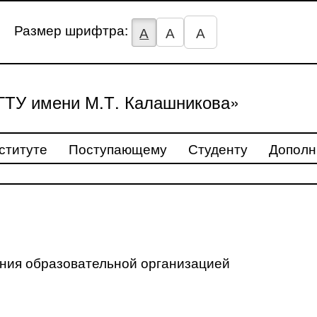
Размер шрифтра:
А
А
А
ТУ имени М.Т. Калашникова»
ституте
Поступающему
Студенту
Дополн
ения образовательной организацией