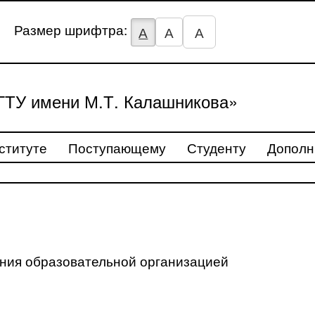
Размер шрифтра:
А
А
А
ТУ имени М.Т. Калашникова»
ституте
Поступающему
Студенту
Дополн
ения образовательной организацией