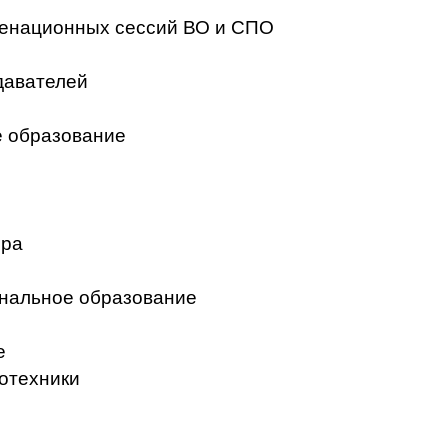
менационных сессий ВО и СПО
давателей
 образование
ера
нальное образование
е
отехники