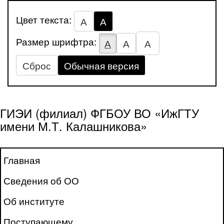
Цвет текста:
А
А
Размер шрифтра:
А
А
А
Сброс
Обычная версия
ГИЭИ (филиал) ФГБОУ ВО «ИжГТУ
имени М.Т. Калашникова»
Главная
Сведения об ОО
Об институте
Поступающему