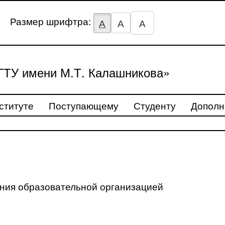
Размер шрифтра:
А
А
А
ТУ имени М.Т. Калашникова»
ституте
Поступающему
Студенту
Дополн
ения образовательной организацией