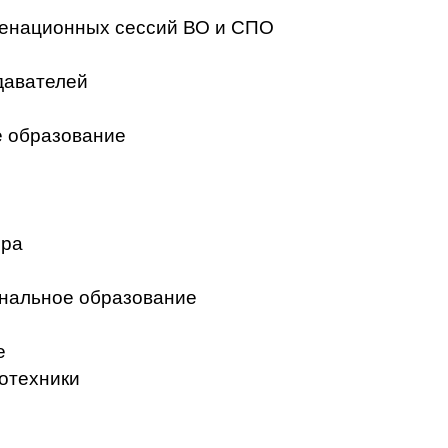
менационных сессий ВО и СПО
давателей
 образование
ера
нальное образование
е
отехники