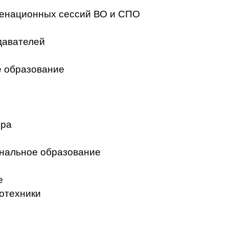
менационных сессий ВО и СПО
давателей
 образование
ера
нальное образование
е
отехники