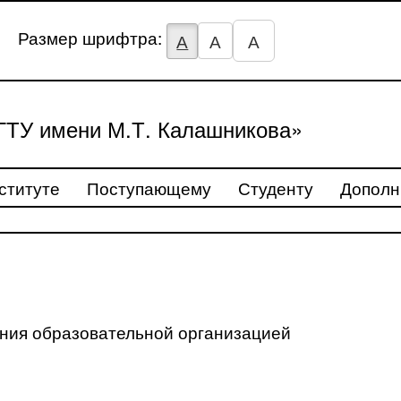
Размер шрифтра:
А
А
А
ТУ имени М.Т. Калашникова»
ституте
Поступающему
Студенту
Дополн
ения образовательной организацией