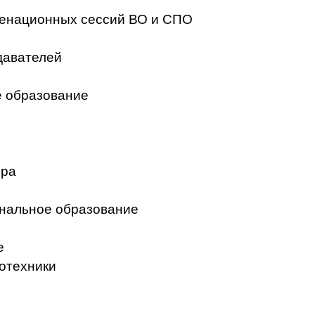
менационных сессий ВО и СПО
давателей
 образование
ера
нальное образование
е
отехники