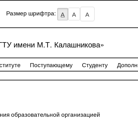
Размер шрифтра:
А
А
А
ТУ имени М.Т. Калашникова»
ституте
Поступающему
Студенту
Дополн
ения образовательной организацией