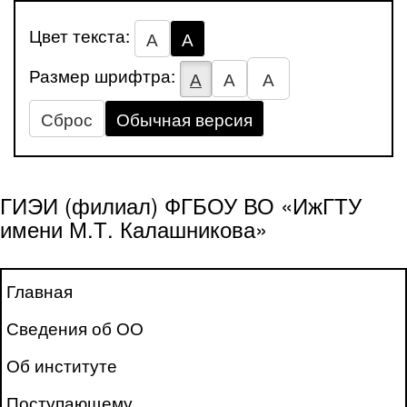
Цвет текста:
А
А
Размер шрифтра:
А
А
А
Сброс
Обычная версия
ГИЭИ (филиал) ФГБОУ ВО «ИжГТУ
имени М.Т. Калашникова»
Главная
Сведения об ОО
Об институте
Поступающему