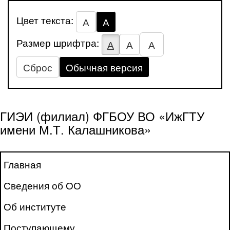
Цвет текста:
А
А
Размер шрифтра:
А
А
А
Сброс
Обычная версия
ГИЭИ (филиал) ФГБОУ ВО «ИжГТУ
имени М.Т. Калашникова»
Главная
Сведения об ОО
Об институте
Поступающему