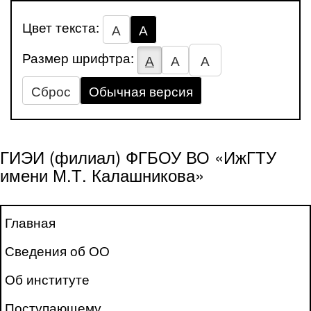
Цвет текста:
А
А
Размер шрифтра:
А
А
А
Сброс
Обычная версия
ГИЭИ (филиал) ФГБОУ ВО «ИжГТУ
имени М.Т. Калашникова»
Главная
Сведения об ОО
Об институте
Поступающему