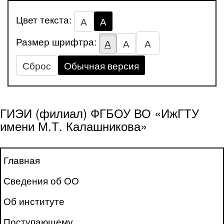
Цвет текста:
А
А
Размер шрифтра:
А
А
А
Сброс
Обычная версия
ГИЭИ (филиал) ФГБОУ ВО «ИжГТУ
имени М.Т. Калашникова»
Главная
Сведения об ОО
Об институте
Поступающему