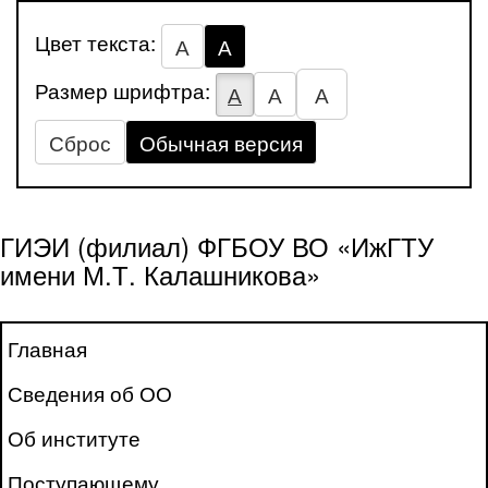
Цвет текста:
А
А
Размер шрифтра:
А
А
А
Сброс
Обычная версия
ГИЭИ (филиал) ФГБОУ ВО «ИжГТУ
имени М.Т. Калашникова»
Главная
Сведения об ОО
Об институте
Поступающему