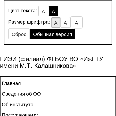
Цвет текста:
А
А
Размер шрифтра:
А
А
А
Сброс
Обычная версия
ГИЭИ (филиал) ФГБОУ ВО «ИжГТУ
имени М.Т. Калашникова»
Главная
Сведения об ОО
Об институте
Поступающему