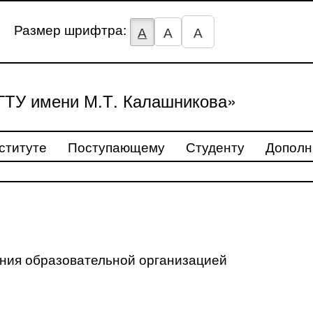
Размер шрифтра:
А
А
А
ТУ имени М.Т. Калашникова»
ституте
Поступающему
Студенту
Дополн
ения образовательной организацией