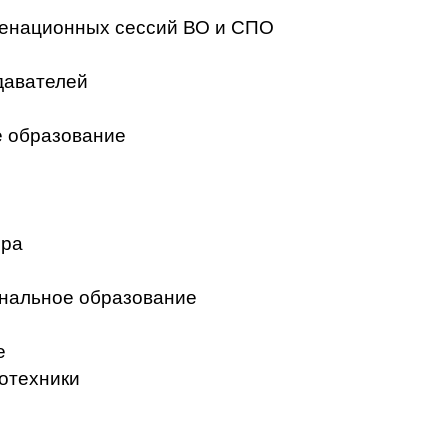
менационных сессий ВО и СПО
давателей
 образование
ера
нальное образование
е
отехники