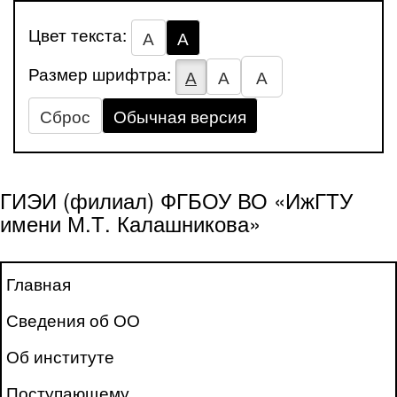
Цвет текста:
А
А
Размер шрифтра:
А
А
А
Сброс
Обычная версия
ГИЭИ (филиал) ФГБОУ ВО «ИжГТУ
имени М.Т. Калашникова»
Главная
Сведения об ОО
Об институте
Поступающему