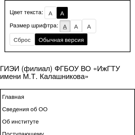
Цвет текста:
А
А
Размер шрифтра:
А
А
А
Сброс
Обычная версия
ГИЭИ (филиал) ФГБОУ ВО «ИжГТУ
имени М.Т. Калашникова»
Главная
Сведения об ОО
Об институте
Поступающему