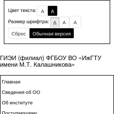
Цвет текста:
А
А
Размер шрифтра:
А
А
А
Сброс
Обычная версия
ГИЭИ (филиал) ФГБОУ ВО «ИжГТУ
имени М.Т. Калашникова»
Главная
Сведения об ОО
Об институте
Поступающему