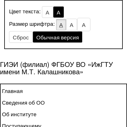
Цвет текста:
А
А
Размер шрифтра:
А
А
А
Сброс
Обычная версия
ГИЭИ (филиал) ФГБОУ ВО «ИжГТУ
имени М.Т. Калашникова»
Главная
Сведения об ОО
Об институте
Поступающему