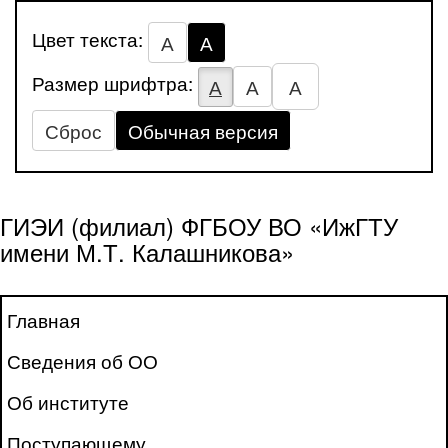
Цвет текста:
А
А
Размер шрифтра:
А
А
А
Сброс
Обычная версия
ГИЭИ (филиал) ФГБОУ ВО «ИжГТУ
имени М.Т. Калашникова»
Главная
Сведения об ОО
Об институте
Поступающему