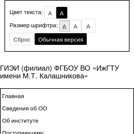
Цвет текста:
А
А
Размер шрифтра:
А
А
А
Сброс
Обычная версия
ГИЭИ (филиал) ФГБОУ ВО «ИжГТУ
имени М.Т. Калашникова»
Главная
Сведения об ОО
Об институте
Поступающему