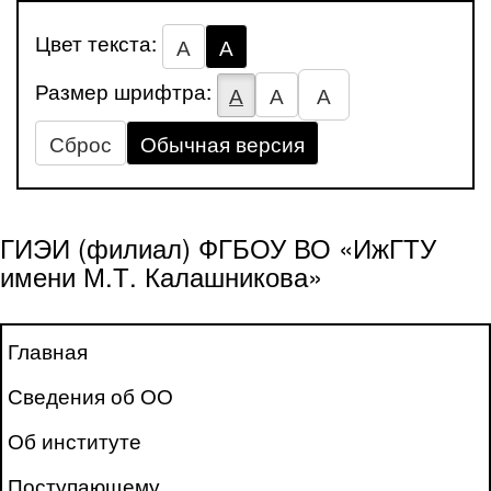
Цвет текста:
А
А
Размер шрифтра:
А
А
А
Сброс
Обычная версия
ГИЭИ (филиал) ФГБОУ ВО «ИжГТУ
имени М.Т. Калашникова»
Главная
Сведения об ОО
Об институте
Поступающему