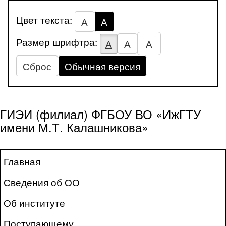
Цвет текста:
А
А
Размер шрифтра:
А
А
А
Сброс
Обычная версия
ГИЭИ (филиал) ФГБОУ ВО «ИжГТУ
имени М.Т. Калашникова»
Главная
Сведения об ОО
Об институте
Поступающему